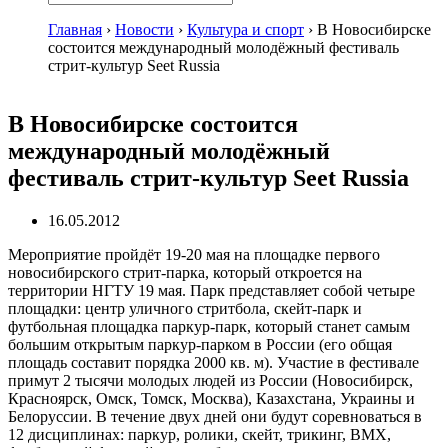
Главная
›
Новости
›
Культура и спорт
›
В Новосибирске
состоится международный молодёжный фестиваль
стрит-культур S
eet Russia
В Новосибирске состоится
международный молодёжный
фестиваль стрит-культур S
eet Russia
16.05.2012
Мероприятие пройдёт 19-20 мая на площадке первого
новосибирского стрит-парка, который откроется на
территории НГТУ 19 мая. Парк представляет собой четыре
площадки: центр уличного стритбола, скейт-парк и
футбольная площадка паркур-парк, который станет самым
большим открытым паркур-парком в России (его общая
площадь составит порядка 2000 кв. м). Участие в фестивале
примут 2 тысячи молодых людей из России (Новосибирск,
Красноярск, Омск, Томск, Москва), Казахстана, Украины и
Белоруссии. В течение двух дней они будут соревноваться в
12 дисциплинах: паркур, ролики, скейт, трикинг, ВМХ,