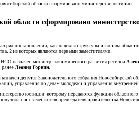
Новосибирской области сформировано министерство юстиции
ской области сформировано министерств
ал ряд постановлений, касающихся структуры и состава областн
ства, 2 из которых являются первыми заместителями.
а НСО назначен министр экономического развития региона
Алек
й ранее
Леонид Горнин
.
а назначен депутат Законодательного собрания Новосибирской о
каций, управления по делам молодежи и управления внутренней
министерство юстиции, которому передаются функции областног
 получила пост заместителя председателя правительства Новосиб