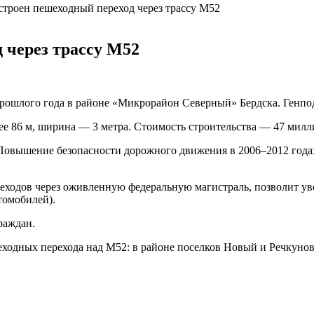
строен пешеходный переход через трассу М52
 через трассу М52
прошлого года в районе «Микрорайон Северный» Бердска. Генпо
е 86 м, ширина — 3 метра. Стоимость строительства — 47 милли
Повышение безопасности дорожного движения в 2006–2012 года
еходов через оживленную федеральную магистраль, позволит ув
томобилей).
раждан.
ходных перехода над М52: в районе поселков Новый и Речкунов