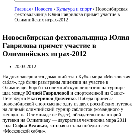
Главная
›
Новости
›
Культура и спорт
›
Новосибирская
фехтовальщица Юлия Гаврилова примет участие в
Олимпийских играх-2012
Новосибирская фехтовальщица Юлия
Гаврилова примет участие в
Олимпийских играх-2012
20.03.2012
На днях завершился домашний этап Кубка мира «Московская
сабля», где были разыграны лицензии на участие в
Олимпиаде. Борьба за олимпийскую лицензию на турнире
шла между
Юлией Гавриловой
и спортсменкой из Санкт-
Петербурга
Екатериной Дьяченко
. Победа принесла
новосибирской спортсменке одну из двух российских путевок
на личный олимпийский турнир саблисток (командного у
женщин на Олимпиаде не будет), обладательница второй
путевки на Олимпиаду — двукратная чемпионка мира 2011
года
Софья Великая
, которая и стала победителем
«Московской сабли».