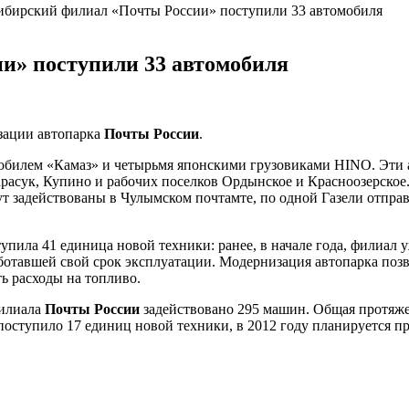
ибирский филиал «Почты России» поступили 33 автомобиля
и» поступили 33 автомобиля
зации автопарка
Почты России
.
обилем «Камаз» и четырьмя японскими грузовиками HINO. Эти
расук, Купино и рабочих поселков Ордынское и Красноозерское
ут задействованы в Чулымском почтамте, по одной Газели отпра
упила 41 единица новой техники: ранее, в начале года, филиал
отавшей свой срок эксплуатации. Модернизация автопарка позв
ь расходы на топливо.
филиала
Почты России
задействовано 295 машин. Общая протяже
 поступило 17 единиц новой техники, в 2012 году планируется п