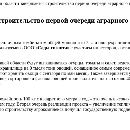
 области завершается строительство первой очереди аграрного 
строительство первой очереди аграрного
тепличным комбинатом общей мощностью 7 га и овощехранилищем
реализуемого ООО «
Сады гиганта
» с участием инвесторов, сост
ашей области будут выращиваться огурцы, томаты и салат, ведетс
ехранилище на 8 тысяч тонн овощей, оснащенное самым соврем
ют хранить овощи с сентября по май месяц. Также завершается 
, сортировке и фасовке овощей производительностью около 40 т
т.
жайность 100 кг с квадратного метра в год – это очень высокая
 году. Вторая очередь реализации проекта – увеличение тепличн
о строительству агрокомплекса получил государственную подде