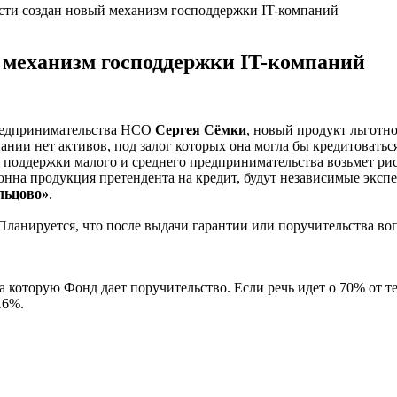
сти создан новый механизм господдержки IT-компаний
 механизм господдержки IT-компаний
предпринимательства НСО
Сергея Сёмки
, новый продукт льгот
пании нет активов, под залог которых она могла бы кредитоваться
 поддержки малого и среднего предпринимательства возьмет ри
ционна продукция претендента на кредит, будут независимые эк
льцово»
.
Планируется, что после выдачи гарантии или поручительства воп
которую Фонд дает поручительство. Если речь идет о 70% от тел
16%.