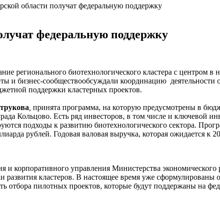
рской области получат федеральную поддержку
олучат федеральную поддержку
ние регионального биотехнологического кластера с центром в на
ерты и бизнес-сообществообсуждали координацию деятельности 
джетной поддержки кластерных проектов.
трукова
,
принята программа, на которую предусмотрены в бюд
ада Кольцово. Есть ряд инвесторов, в том числе и ключевой ин
ируются подходы к развитию биотехнологического сектора. Прог
иарда рублей. Годовая валовая выручка, которая ожидается к 20
ия и корпоративного управления Министерства экономического
ки развития кластеров. В настоящее время уже сформулированы
ть отбора пилотных проектов, которые будут поддержаны на фед