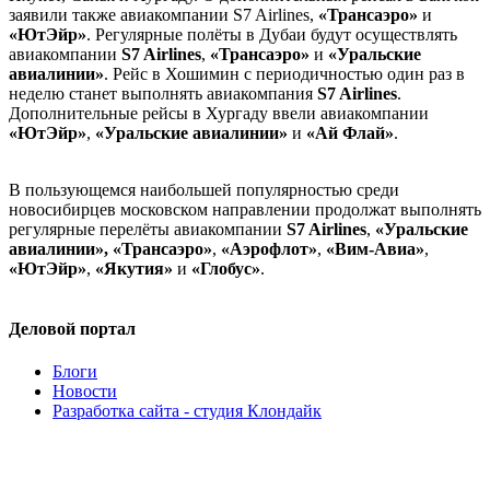
заявили также авиакомпании S7 Airlines,
«Трансаэро»
и
«ЮтЭйр»
. Регулярные полёты в Дубаи будут осуществлять
авиакомпании
S7 Airlines
,
«Трансаэро»
и
«Уральские
авиалинии»
. Рейс в Хошимин с периодичностью один раз в
неделю станет выполнять авиакомпания
S7 Airlines
.
Дополнительные рейсы в Хургаду ввели авиакомпании
«ЮтЭйр»
,
«Уральские авиалинии»
и
«Ай Флай»
.
В пользующемся наибольшей популярностью среди
новосибирцев московском направлении продолжат выполнять
регулярные перелёты авиакомпании
S7 Airlines
,
«Уральские
авиалинии»,
«Трансаэро»
,
«Аэрофлот»
,
«Вим-Авиа»
,
«ЮтЭйр»
,
«Якутия»
и
«Глобус»
.
Деловой портал
Блоги
Новости
Разработка сайта - студия Клондайк