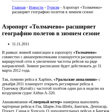
Главная
›
Новости
›
Туризм
›
Аэропорт «Толмачево»
расширяет географию полетов в зимнем сезоне
Аэропорт «Толмачево» расширяет
географию полетов в зимнем сезоне
11.11.2011
В рамках зимней навигации в аэропорту
«Толмачево»
совместно с авиаперевозчиками планируется расширение
маршрутной сети и увеличение частоты рейсов на ряде
направлений. Зимнее расписание будет действовать до 31
марта 2012 года.
Так, помимо рейса в Харбин,
«Уральские авиалинии»
с
декабря 2011 планирует открыть регулярные рейсы в
Гуанчжоу (Китай) с частотой полётов один раз в неделю на
воздушном судне Airbus A-320.
Авиакомпания
«Северный ветер»
намерена выполнять
чартерные рейсы в Гоа, Шарм-Эль-Шейх, Бангкок, Денпасар,
Пхукет, Санья и Хургаду. О дополнительных рейсах в Бангкок