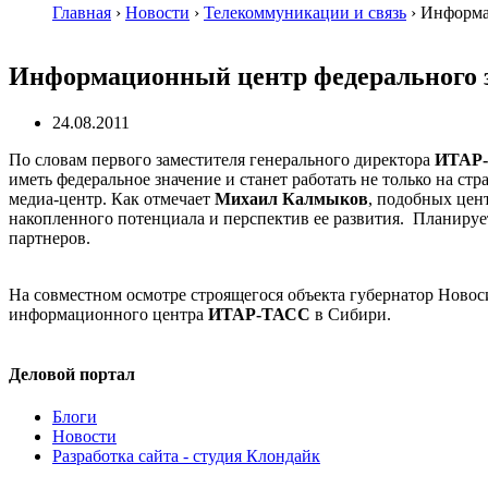
Главная
›
Новости
›
Телекоммуникации и связь
›
Информа
Информационный центр федерального 
24.08.2011
По словам первого заместителя генерального директора
ИТАР
иметь федеральное значение и станет работать не только на ст
медиа-центр. Как отмечает
Михаил Калмыков
, подобных цен
накопленного потенциала и перспектив ее развития. Планируетс
партнеров.
На совместном осмотре строящегося объекта губернатор Ново
информационного центра
ИТАР-ТАСС
в Сибири.
Деловой портал
Блоги
Новости
Разработка сайта - студия Клондайк