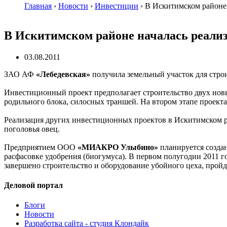
Главная
›
Новости
›
Инвестиции
›
В Искитимском районе 
В Искитимском районе началась реали
03.08.2011
ЗАО АФ
«Лебедевская»
получила земельный участок для строи
Инвестиционный проект предполагает строительство двух новых
родильного блока, силосных траншей. На втором этапе проекта
Реализация других инвестиционных проектов в Искитимском ра
поголовья овец.
Предприятием ООО
«МИАКРО Улыбино»
планируется создан
расфасовке удобрения (биогумуса). В первом полугодии 2011 
завершено строительство и оборудование убойного цеха, прой
Деловой портал
Блоги
Новости
Разработка сайта - студия Клондайк