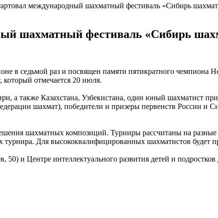
тартовал международный шахматный фестиваль «Сибирь шахмат
ный шахматный фестиваль «Сибирь шах
оне в седьмой раз и посвящен памяти пятикратного чемпиона 
 который отмечается 20 июля.
ири, а также Казахстана, Узбекистана, один юный шахматист п
ерации шахмат), победители и призеры первенств России и Сиб
ешения шахматных композиций. Турниры рассчитаны на разные 
х турнира. Для высококвалифицированных шахматистов будет пр
50) и Центре интеллектуального развития детей и подростков Д