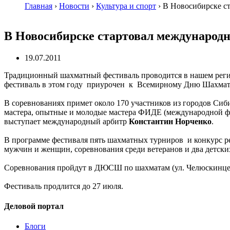
Главная
›
Новости
›
Культура и спорт
›
В Новосибирске с
В Новосибирске стартовал международ
19.07.2011
Традиционный шахматный фестиваль проводится в нашем реги
фестиваль в этом году приурочен к Всемирному Дню Шахмат,
В соревнованиях примет около 170 участников из городов Сиб
мастера, опытные и молодые мастера ФИДЕ (международной фед
выступает международный арбитр
Константин Норченко
.
В программе фестиваля пять шахматных турниров и конкурс р
мужчин и женщин, соревнования среди ветеранов и два детски
Соревнования пройдут в ДЮСШ по шахматам (ул. Челюскинцев, 
Фестиваль продлится до 27 июля.
Деловой портал
Блоги