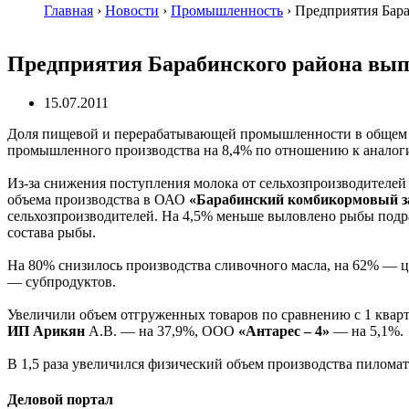
Главная
›
Новости
›
Промышленность
›
Предприятия Бар
Предприятия Барабинского района вып
15.07.2011
Доля пищевой и перерабатывающей промышленности в общем объ
промышленного производства на 8,4% по отношению к аналоги
Из-за снижения поступления молока от сельхозпроизводител
объема производства в ОАО
«Барабинский комбикормовый з
сельхозпроизводителей. На 4,5% меньше выловлено рыбы под
состава рыбы.
На 80% снизилось производства сливочного масла, на 62% —
— субпродуктов.
Увеличили объем отгруженных товаров по сравнению с 1 квар
ИП Арикян
А.В. — на 37,9%, ООО
«Антарес – 4»
— на 5,1%.
В 1,5 раза увеличился физический объем производства пилома
Деловой портал