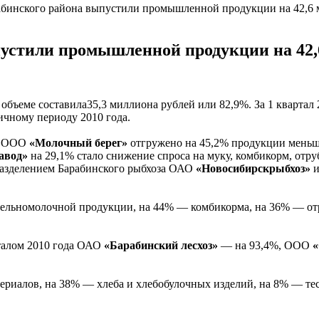
абинского района выпустили промышленной продукции на 42,6 
устили промышленной продукции на 42,
еме составила35,3 миллиона рублей или 82,9%. За 1 квартал 2
чному периоду 2010 года.
ей ООО
«Молочный берег»
отгружено на 45,2% продукции меньше
авод»
на 29,1% стало снижение спроса на муку, комбикорм, отру
разделением Барабинского рыбхоза ОАО
«Новосибирскрыбхоз»
и
 цельномолочной продукции, на 44% — комбикорма, на 36% — о
талом 2010 года ОАО
«Барабинский лесхоз»
— на 93,4%, ООО
«
териалов, на 38% — хлеба и хлебобулочных изделий, на 8% — те