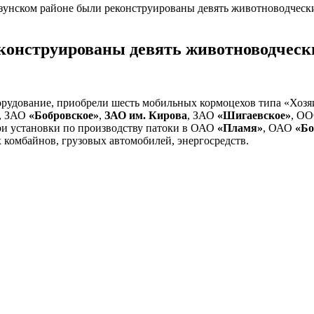
Сузунском районе были реконструированы девять животноводчес
реконструированы девять животноводчес
орудование, приобрели шесть мобильных кормоцехов типа «Хозя
, ЗАО
«Бобровское»
,
ЗАО им. Кирова
, ЗАО
«Шигаевское»
, О
три установки по производству патоки в ОАО
«Пламя»
, ОАО
«Бо
 комбайнов, грузовых автомобилей, энергосредств.