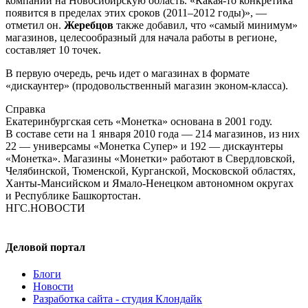
компании на Новосибирскую область. «
Какая-то
конкретика
появится в пределах этих сроков (2011–2012 годы)», —
отметил он.
Жеребцов
также добавил, что «самый минимум»
магазинов, целесообразный для начала работы в регионе,
составляет 10 точек.
В первую очередь, речь идет о магазинах в формате
«дискаунтер» (продовольственный магазин
эконом-класса
).
Справка
Екатеринбургская сеть «Монетка» основана в 2001 году.
В составе сети на 1 января 2010 года — 214 магазинов, из них
22 — универсамы «Монетка Супер» и 192 — дискаунтеры
«Монетка». Магазины «Монетки» работают в Свердловской,
Челябинской, Тюменской, Курганской, Московской областях,
Ханты-Мансийском
и
Ямало-Ненецком
автономном округах
и Республике Башкортостан.
НГС.НОВОСТИ
Деловой портал
Блоги
Новости
Разработка сайта - студия Клондайк