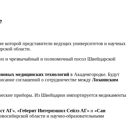
е
ве которой представители ведущих университетов и научных
рской области.
гио и чрезвычайный и полномочный посол Швейцарской
 новых медицинских технологий
в Академгородке. Будут
писание соглашений о сотрудничестве между
Лозаннским
ические приборы. Из Швейцарии импортируется медикаменты
ст АГ»
,
«Геберит Интернэшнл Сейлз АГ»
и
«Сан
Новосибирской области и
научно-образовательными