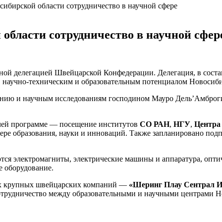
ибирской области сотрудничество в научной сфере
области сотрудничество в научной сфер
ной делегацией Швейцарской Конфедерации. Делегация, в соста
,
научно-техническим
и образовательным потенциалом Новосиби
ованию и научным исследованиям господином Мауро Дель’Амбро
бочей программе — посещение институтов
СО РАН
,
НГУ
,
Центра
ере образования, науки и инноваций. Также запланировано под
тся электромагниты, электрические машины и аппаратура, опт
е оборудование.
ких крупных швейцарских компаний —
«Шеринг Плау Сентрал И
 сотрудничество между образовательными и научными центрами 