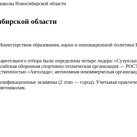
школы Новосибирской области
бирской области
 Министерством образования, науки и инновационной политики
дварительного отбора были определены четыре лидера: «Сузунск
ссийская оборонная
спортивно-техническая
организация — РОСТ
тственностью «Автолада»; автономная некоммерческая организа
валификационные экзамены (2 этап — город). Учитывая практич
автошколам.