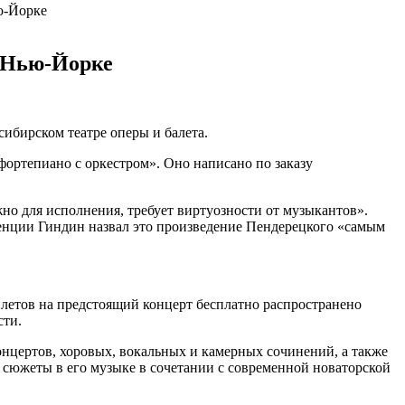
ю-Йорке
в Нью-Йорке
бирском театре оперы и балета.
ортепиано с оркестром». Оно написано по заказу
жно для исполнения, требует виртуозности от музыкантов».
енции
Гиндин назвал это произведение Пендерецкого «самым
летов на предстоящий концерт бесплатно распространено
сти.
нцертов, хоровых, вокальных и камерных сочинений, а также
 сюжеты в его музыке в сочетании с современной новаторской