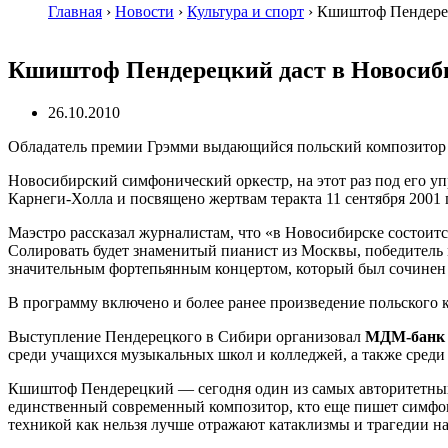
Главная
›
Новости
›
Культура и спорт
›
Кшиштоф Пендерецк
Кшиштоф Пендерецкий даст в Новосиби
26.10.2010
Обладатель премии Грэмми выдающийся польский композитор и
Новосибирский симфонический оркестр, на этот раз под его у
Карнеги-Холла
и посвящено жертвам теракта 11 сентября 2001 
Маэстро рассказал журналистам, что «в Новосибирске состоитс
Солировать будет знаменитый пианист из Москвы, победител
значительным фортепьянным концертом, который был сочинен 
В программу включено и более ранее произведение польского к
Выступление Пендерецкого в Сибири организовал
МДМ-банк
среди учащихся музыкальных школ и колледжей, а также сред
Кшиштоф Пендерецкий — сегодня один из самых авторитетных 
единственный современный композитор, кто еще пишет симфони
техникой как нельзя лучше отражают катаклизмы и трагедии н