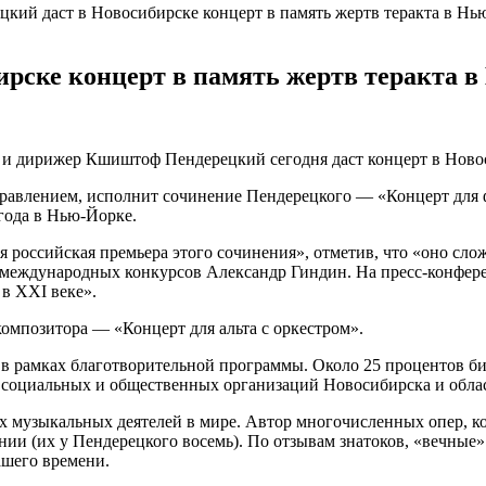
ий даст в Новосибирске концерт в память жертв теракта в Нь
рске концерт в память жертв теракта 
 дирижер Кшиштоф Пендерецкий сегодня даст концерт в Новоси
правлением, исполнит сочинение Пендерецкого — «Концерт для ф
года в
Нью-Йорке
.
я российская премьера этого сочинения», отметив, что «оно сло
ь международных конкурсов Александр Гиндин. На
пресс-конфер
в XXI веке».
омпозитора — «Концерт для альта с оркестром».
в рамках благотворительной программы. Около 25 процентов би
и социальных и общественных организаций Новосибирска и обла
музыкальных деятелей в мире. Автор многочисленных опер, ко
и (их у Пендерецкого восемь). По отзывам знатоков, «вечные»
ашего времени.