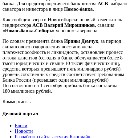
банка. Для предотвращения его банкротства
АСВ
выбрало
санатора и инвестора в лице
Номос-банка
.
Как сообщил вчера в Новосибирске первый заместитель
гендиректора
АСВ Валерий Мирошников
, санация
«
Номос-банка-
Сибирь»
успешно завершена.
По словам президента банка
Ирины Демчук
, за период
финансового оздоровления восстановлена
платежеспособность и ликвидность, остановлен процесс
оттока клиентов (сегодня в банке обслуживается более 8
тысяч юридических и свыше 10 тысяч физических лиц,
средства которых превышают пять миллиардов рублей),
уровень собственных средств соответствует требованиям
Банка России (превышает один миллиард рублей).
По состоянию на 1 сентября прибыль банка составила
180 миллионов рублей.
Коммерсантъ
Деловой портал
Блоги
Новости
Разработка сайта - студия Клондайк