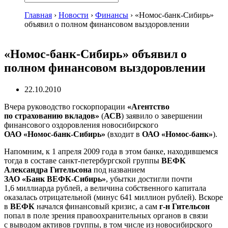
Главная
›
Новости
›
Финансы
›
«Номос-банк-Сибирь»
объявил о полном финансовом выздоровлении
«Номос-банк-Сибирь» объявил о
полном финансовом выздоровлении
22.10.2010
Вчера руководство госкорпорации
«Агентство
по страхованию вкладов»
(
АСВ
) заявило о завершении
финансового оздоровления новосибирского
ОАО «Номос-банк-Сибирь»
(входит в
ОАО «Номос-банк»
).
Напомним, к 1 апреля 2009 года в этом банке, находившемся
тогда в составе
санкт-петербургской
группы
ВЕФК
Александра Гительсона
под названием
ЗАО «Банк ВЕФК-Сибирь»
, убытки достигли почти
1,6 миллиарда рублей, а величина собственного капитала
оказалась отрицательной (минус 641 миллион рублей). Вскоре
в
ВЕФК
начался финансовый кризис, а сам
г-н
Гительсон
попал в поле зрения правоохранительных органов в связи
с выводом активов группы, в том числе из новосибирского