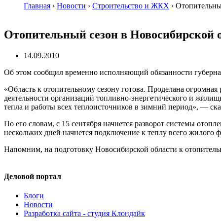
Главная
›
Новости
›
Строительство и ЖКХ
›
Отопительный
Отопительный сезон в Новосибирской о
14.09.2010
Об этом сообщил временно исполняющий обязанности губерн
«Область к отопительному сезону готова. Проделана огромная 
деятельности организаций
топливно-энергетического
и
жилищн
тепла и работы всех теплоисточников в зимний период», — ск
По его словам, с 15 сентября начнется разворот системы отоп
нескольких дней начнется подключение к теплу всего жилого ф
Напомним, на подготовку Новосибирской области к отопительн
Деловой портал
Блоги
Новости
Разработка сайта - студия Клондайк