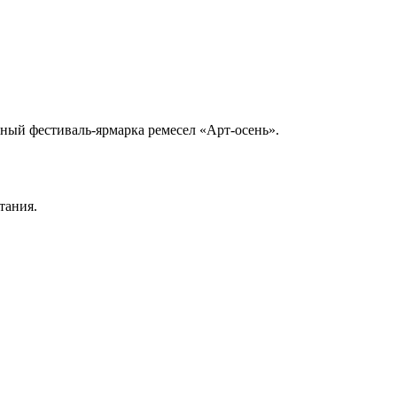
одный
фестиваль-ярмарка
ремесел
«Арт-осень»
.
тания.