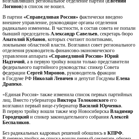
возглавлявших региональное отделение партии (
Евгений
Логинов
) в список не вошел.
В партии
«Справедливая Россия»
фактически введено
внешнее управление, руководящие органы отделения
радикально изменены. В частности, в состав совета не попали
бывший председатель
Александр Савельев
, секретарь бюро
Анатолий Кубанов
, которых считают политиками,
лояльными областной власти. Возглавил совет регионального
отделения руководитель
финансово-экономического
управления аппарата
«Справедливой России» Юрий
Надточий
, а в первую тройку вошли только представители
федерального партийного руководства: спикер Совета
федерации
Сергей Миронов
, руководитель фракции
в Госдуме РФ
Николай Левичев
и депутат Госдумы
Елена
Драпеко
.
«Единая Россия» также изменила список первых партийных
лиц. Вместо губернатора
Виктора Толоконского
его
возглавил первый
вице-губернатор
Василий Юрченко
.
В первую тройку вошли также мэр Новосибирска
Владимир
Городецкий
и спикер законодательного собрания
Алексей
Беспаликов
.
Без радикальных кадровых решений обошлись в
КПРФ
.
В первую тройку ее списка вошли первый секретарь обкома,