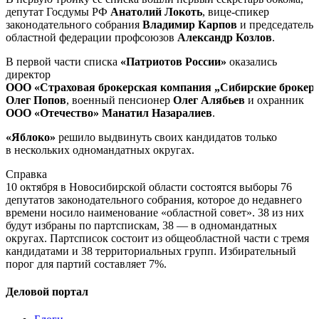
депутат Госдумы РФ
Анатолий Локоть
,
вице-спикер
законодательного собрания
Владимир Карпов
и председатель
областной федерации профсоюзов
Александр Козлов
.
В первой части списка
«Патриотов России»
оказались
директор
ООО «Страховая брокерская компания „Сибирские брокер
Олег Попов
, военный пенсионер
Олег Алябьев
и охранник
ООО «Отечество»
Манатил Назаралиев
.
«Яблоко»
решило выдвинуть своих кандидатов только
в нескольких одномандатных округах.
Справка
10 октября в Новосибирской области состоятся выборы 76
депутатов законодательного собрания, которое до недавнего
времени носило наименование «областной совет». 38 из них
будут избраны по партспискам, 38 — в одномандатных
округах. Партсписок состоит из общеобластной части с тремя
кандидатами и 38 территориальных групп. Избирательный
порог для партий составляет 7%.
Деловой портал