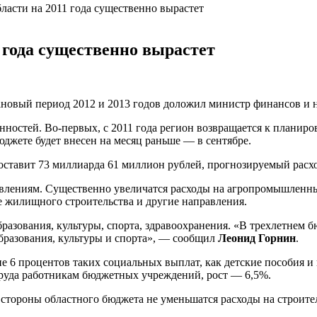
асти на 2011 года существенно вырастет
 года существенно вырастет
лановый период 2012 и 2013 годов доложил министр финансов и
енностей.
Во-первых
, с 2011 года регион возвращается к плани
джете будет внесен на месяц раньше — в сентябре.
оставит 73 миллиарда 61 миллион рублей, прогнозируемый расх
авлениям. Существенно увеличатся расходы на агропромышленный
е жилищного строительства и другие направления.
азования, культуры, спорта, здравоохранения. «В трехлетнем б
образования, культуры и спорта», — сообщил
Леонид Горнин
.
не 6 процентов таких социальных выплат, как детские пособия 
труда работникам бюджетных учреждений, рост — 6,5%.
 стороны областного бюджета не уменьшатся расходы на строит