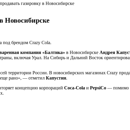
 продавать газировку в Новосибирске
 в Новосибирске
 под брендом Crazy Cola.
варенная компания «Балтика»
в Новосибирске
Андрея Капус
траны, включая Урал. На Сибирь и Дальний Восток ориентиров
ей территории России. В новосибирских магазинах Crazy продае
 еще рано», — отметил
Капустин
.
торяет концепцию корпораций
Coca-Cola
и
PepsiCo
— помимо 
х.