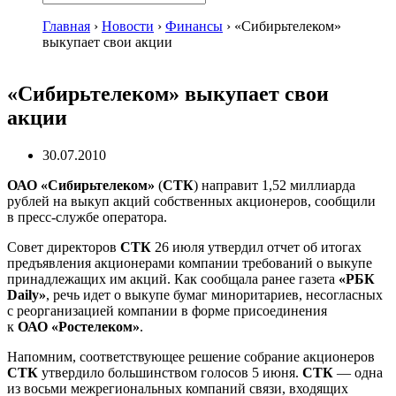
Главная
›
Новости
›
Финансы
›
«Сибирьтелеком»
выкупает свои акции
«Сибирьтелеком» выкупает свои
акции
30.07.2010
ОАО «Сибирьтелеком»
(
СТК
) направит 1,52 миллиарда
рублей на выкуп акций собственных акционеров, сообщили
в
пресс-службе
оператора.
Совет директоров
СТК
26 июля утвердил отчет об итогах
предъявления акционерами компании требований о выкупе
принадлежащих им акций. Как сообщала ранее газета
«РБК
Daily»
, речь идет о выкупе бумаг миноритариев, несогласных
с реорганизацией компании в форме присоединения
к
ОАО «Ростелеком»
.
Напомним, соответствующее решение собрание акционеров
СТК
утвердило большинством голосов 5 июня.
СТК
— одна
из воcьми межрегиональных компаний связи, входящих