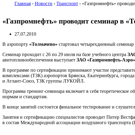
Главная
›
Новости
›
Транспорт
›
«Газпромнефть» проводи
«Газпромнефть» проводит семинар в «Т
27.07.2010
В аэропорту
«Толмачево»
стартовал четырехдневный семинар 
Семинар проходит с 26 по 29 июля на базе учебного центра
ЗА
авитопливообеспечения выступает
ЗАО «Газпромнефть-Аэро
В программе по сертификации принимают участие представит
комплексами (ТЗК) аэропортов Брянска, Екатеринбурга, город
и
Атлант-Союз
, ТЗК группы ЛУКОЙЛ.
Программа
тренинг-семинара
включает в себя теоретическое о
нормам и стандартам.
В конце занятий состоится финальное тестирование и слушате
Занятия и сертификацию специалистов проводит Питер Вестфаль
в состав Международной ассоциации воздушного транспорта (