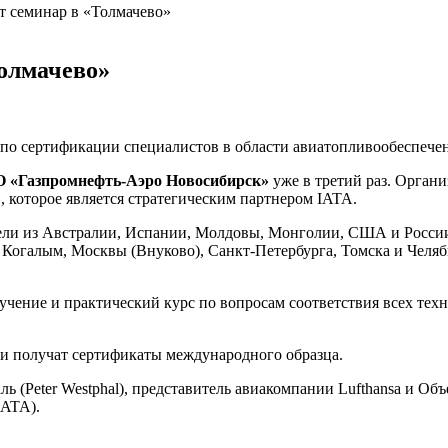
т семинар в «Толмачево»
олмачево»
по сертификации специалистов в области авиатопливообеспечен
О «Газпромнефть-Аэро Новосибирск»
уже в третий раз. Орган
»
, которое является стратегическим партнером IATA.
ели из Австралии, Испании, Молдовы, Монголии, США и России
а Когалым, Москвы (Внуково),
Санкт-Петербурга
, Томска и Челя
бучение и практический курс по вопросам соответствия всех т
ли получат сертификаты международного образца.
 (Peter Westphal), представитель авиакомпании Lufthansa и Об
IATA).