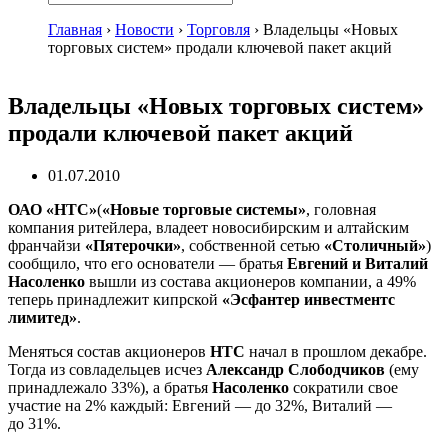
Главная
›
Новости
›
Торговля
›
Владельцы «Новых
торговых систем» продали ключевой пакет акций
Владельцы «Новых торговых систем»
продали ключевой пакет акций
01.07.2010
ОАО «НТС»
(
«Новые торговые системы»
, головная
компания ритейлера, владеет новосибирским и алтайским
франчайзи
«Пятерочки»
, собственной сетью
«Столичный»
)
сообщило, что его основатели — братья
Евгений и Виталий
Насоленко
вышли из состава акционеров компании, а 49%
теперь принадлежит кипрской
«Эсфантер инвестментс
лимитед»
.
Меняться состав акционеров
НТС
начал в прошлом декабре.
Тогда из совладельцев исчез
Александр Слободчиков
(ему
принадлежало 33%), а братья
Насоленко
сократили свое
участие на 2% каждый: Евгений — до 32%, Виталий —
до 31%.