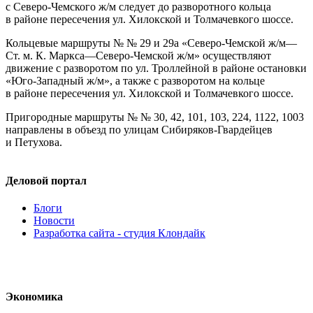
с
Северо-Чемского
ж/м
следует до разворотного кольца
в районе пересечения ул. Хилокской и Толмачевкого шоссе.
Кольцевые маршруты № № 29 и 29а «
Северо-Чемской
ж/м
—
Ст. м. К. Маркса—
Северо-Чемской
ж/м» осуществляют
движение с разворотом по ул. Троллейной в районе остановки
«
Юго-Западный
ж/м», а также с разворотом на кольце
в районе пересечения ул. Хилокской и Толмачевкого шоссе.
Пригородные маршруты № № 30, 42, 101, 103, 224, 1122, 1003
направлены в объезд по улицам
Сибиряков-Гвардейцев
и Петухова.
Деловой портал
Блоги
Новости
Разработка сайта - студия Клондайк
Экономика