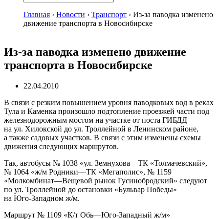
Главная
›
Новости
›
Транспорт
›
Из-за паводка изменено
движение транспорта в Новосибирске
Из-за паводка изменено движение
транспорта в Новосибирске
22.04.2010
В связи с резким повышением уровня паводковых вод в реках
Тула и Каменка произошло подтопление проезжей части под
железнодорожным мостом на участке от поста ГИБДД
на ул. Хилокской до ул. Троллейной в Ленинском районе,
а также садовых участков. В связи с этим изменены схемы
движения следующих маршрутов.
Так, автобусы № 1038 «ул. Земнухова—ТК «Толмачевский»,
№ 1064 «
ж/м
Родники—ТК «Мегаполис», № 1159
«Молкомбинат—Вещевой рынок Гусинобродский» следуют
по ул. Троллейной до остановки «Бульвар Победы»
на
Юго-Западном
ж/м
.
Маршрут № 1109 «
К/т
Обь—
Юго-Западный
ж/м»