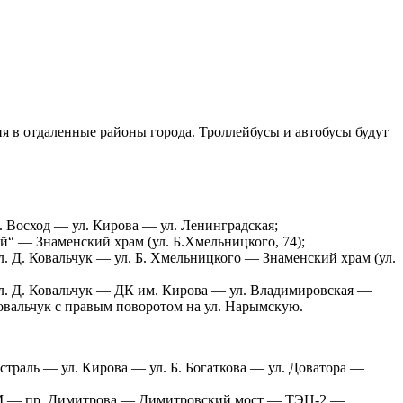
я в отдаленные районы города. Троллейбусы и автобусы будут
. Восход — ул. Кирова — ул. Ленинградская;
“ — Знаменский храм (ул. Б.Хмельницкого, 74);
. Д. Ковальчук — ул. Б. Хмельницкого — Знаменский храм (ул.
ул. Д. Ковальчук — ДК им. Кирова — ул. Владимировская —
овальчук с правым поворотом на ул. Нарымскую.
страль — ул. Кирова — ул. Б. Богаткова — ул. Доватора —
— пр. Димитрова — Димитровский мост —
ТЭЦ-2
—