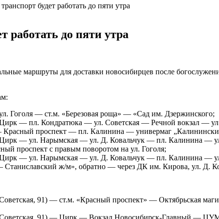
транспорт будет работать до пяти утра
т работать до пяти утра
иальные маршруты для доставки новосибирцев после богослужени
ам:
ул. Гоголя — ст.м. «Березовая роща» — «Сад им. Дзержинского;
 Цирк — пл. Кондратюка — ул. Советская — Речной вокзал — ул
а — Красный проспект — пл. Калинина — универмаг „Калининский
 Цирк — ул. Нарымская — ул. Д. Ковальчук — пл. Калинина — ул
ный проспект с правым поворотом на ул. Гоголя;
— Цирк — ул. Нарымская — ул. Д. Ковальчук — пл. Калинина — 
 Станиславский ж/м», обратно — через ДК им. Кирова, ул. Д. К
 Советская, 91) — ст.м. «Красный проспект» — Октябрьская маги
. Советская, 91) — Цирк — Вокзал
Новосибирск-Главный
— ЦУМ 