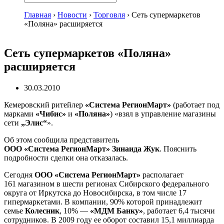
Главная
›
Новости
›
Торговля
›
Сеть супермаркетов
«Поляна» расширяется
Сеть супермаркетов «Поляна»
расширяется
30.03.2010
Кемеровский ритейлер
«Система РегионМарт»
(работает под
марками
«Чибис»
и
«Поляна»
) «взял в управление магазины
сети
„Элис“
».
Об этом сообщила представитель
ООО «Система РегионМарт»
Зинаида Жук
. Пояснить
подробности сделки она отказалась.
Сегодня
ООО «Система РегионМарт»
располагает
161 магазином в шести регионах Сибирского федерального
округа от Иркутска до Новосибирска, в том числе 17
гипермаркетами. В компании, 90% которой принадлежит
семье
Колесник
, 10% —
«МДМ Банку»
, работает 6,4 тысячи
сотрудников. В 2009 году ее оборот составил 15,1 миллиарда