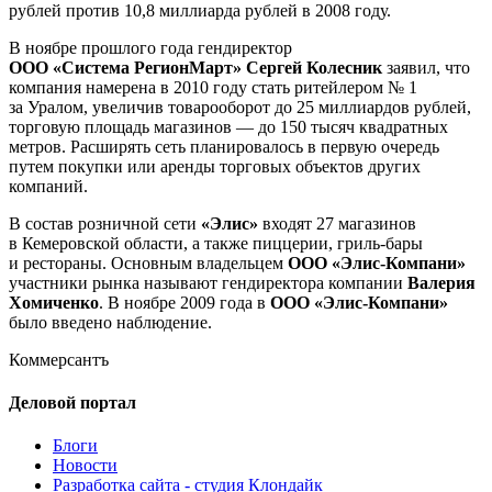
рублей против 10,8 миллиарда рублей в 2008 году.
В ноябре прошлого года гендиректор
ООО «Система РегионМарт»
Сергей Колесник
заявил, что
компания намерена в 2010 году стать ритейлером № 1
за Уралом, увеличив товарооборот до 25 миллиардов рублей,
торговую площадь магазинов — до 150 тысяч квадратных
метров. Расширять сеть планировалось в первую очередь
путем покупки или аренды торговых объектов других
компаний.
В состав розничной сети
«Элис»
входят 27 магазинов
в Кемеровской области, а также пиццерии,
гриль-бары
и рестораны. Основным владельцем
ООО «Элис-Компани»
участники рынка называют гендиректора компании
Валерия
Хомиченко
. В ноябре 2009 года в
ООО «Элис-Компани»
было введено наблюдение.
Коммерсантъ
Деловой портал
Блоги
Новости
Разработка сайта - студия Клондайк