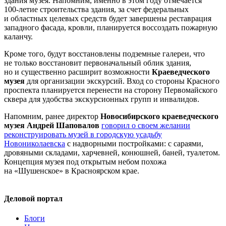
здания музея. Напомним, именно в этом году отмечается
100-летие
строительства здания, за счет федеральных
и областных целевых средств будет завершены реставрация
западного фасада, кровли, планируется воссоздать пожарную
каланчу.
Кроме того, будут восстановлены подземные галереи, что
не только восстановит первоначальный облик здания,
но и существенно расширит возможности
Краеведческого
музея
для организации экскурсий. Вход со стороны Красного
проспекта планируется перенести на сторону Первомайского
сквера для удобства экскурсионных групп и инвалидов.
Напомним, ранее директор
Новосибирского краеведческого
музея Андрей Шаповалов
говорил о своем желании
реконструировать музей в городскую усадьбу
Новониколаевска
с надворными постройками: с сараями,
дровяными складами, харчевней, конюшней, баней, туалетом.
Концепция музея под открытым небом похожа
на «Шушенское» в Красноярском крае.
Деловой портал
Блоги