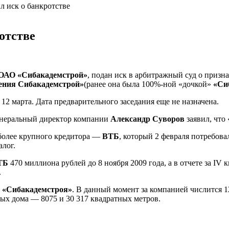
 иск о банкротстве
отстве
ОАО «Сибакадемстрой»
, подан иск в арбитражный суд о приз
ения Сибакадемстрой»
(ранее она была 100%-ной «дочкой»
«Си
2 марта. Дата предварительного заседания еще не назначена.
 генеральный директор компании
Александр Суворов
заявил, что 
более крупного кредитора —
ВТБ
, который 2 февраля потребов
алог.
ТБ
470 миллиона рублей до 8 ноября 2009 года, а в отчете за IV 
.
м
«Сибакадемстроя»
. В данный момент за компанией числится 1
ых дома — 8075 и 30 317 квадратных метров.