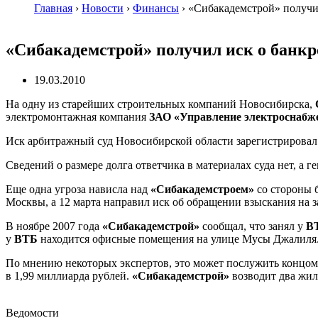
Главная
›
Новости
›
Финансы
›
«Сибакадемстрой» получил
«Сибакадемстрой» получил иск о банкр
19.03.2010
На одну из старейших строительных компаний Новосибирска,
электромонтажная компания
ЗАО «Управление электроснабж
Иск арбитражный суд Новосибирской области зарегистрировал 1
Сведений о размере долга ответчика в материалах суда нет, а
Еще одна угроза нависла над
«Сибакадемстроем»
со стороны 
Москвы, а 12 марта направил иск об обращении взыскания на з
В ноябре 2007 года
«Сибакадемстрой»
сообщал, что занял у
В
у
ВТБ
находится офисные помещения на улице Мусы Джалиля
По мнению некоторых экспертов, это может послужить концо
в 1,99 миллиарда рублей.
«Сибакадемстрой»
возводит два жил
Ведомости