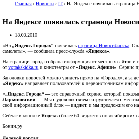
Главная
›
Новости
›
IT
›
На Яндексе появилась страница 
На Яндексе появилась страница Новос
18.03.2010
«На
„Яндекс. Городах“
появилась
страница Новосибирска
. Он
самолеты», — сообщила
пресс-служба
«Яндекса»
.
На странице города собрана информация от местных сайтов и 
от
vottakskidka.ru
и кинотеатры от
«Яндекс. Афиши»
. Сервис 
Заголовки новостей можно увидеть прямо на «Городах», а за 
«Яндекс»
направляет пользователей к первоисточникам инфор
«
„Яндекс. Города“
— это справочный сервис, который показыв
Ларьяновский
. — Мы с удовольствием сотрудничаем с местн
свой информационный блок — виджет, и мы предложим его на
Сейчас в копилке
Яндекса
более 60 виджетов новосибирских с
Бонин.ру
Деловой портал