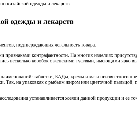
онн китайской одежды и лекарств
кой одежды и лекарств
ментов, подтверждающих легальность товара.
и признаками контрафактности. На многих изделиях присутству
ались несколько коробок с женскими туфлями, имеющими ярко в
х наименований: таблетки, БАДы, кремы и мази неизвестного пр
ки
. Так, на упаковках с рыбьим жиром или цветочной пыльцой, 
 расследования устанавливается хозяин данной продукции и ее то