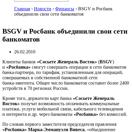
Главная
›
Новости
›
Финансы
›
BSGV и Росбанк
объединили свои сети банкоматов
BSGV и Росбанк объединили свои сети
банкоматов
26.02.2010
Клиенты банков
«Сосьете Женераль Восток»
(
BSGV
)
и
«Росбанка»
смогут совершать операции в сети банкоматов
банка-партнера
, по тарифам, установленным для операций,
совершаемых в собственной банкоматной сети
банка-эмитента
. Общее число банкоматов составит более 2400
устройств в 70 регионах России.
Кроме того, держатели карт банка
«Сосьете Женераль
Восток»
получат возможность оплачивать коммунальные
платежи, услуги мобильной связи, кабельного телевидения
и интернета и др. через банкоматы
«Росбанка»
без комиссий.
По словам первого заместителя председателя правления
«Росбанка»
Марка-Эммануэля
Вивеса
, «объединение