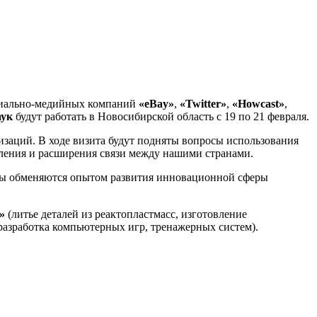
иально-медийных
компаний
«eBay»
,
«Twitter»
,
«Howcast»
,
аук
будут работать в Новосибирской область с 19 по 21 февраля.
заций. В ходе визита будут подняты вопросы использования
пления и расширения связи между нашими странами.
ны обменяются опытом развития инновационной сферы
»
(литье деталей из реактопластмасс, изготовление
разработка компьютерных игр, тренажерных систем).