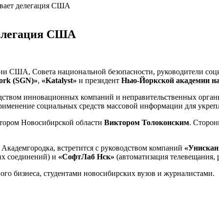
вает делегация США
делегация США
ции США, Совета национальной безопасности, руководители
соц
ork (SGN)»
,
«Katalyst»
и президент
Нью-Йоркской
академии н
одством инновационных компаний и неправительственных органи
 применение социальных средств массовой информации для укре
натором Новосибирской области
Виктором Толоконским
. Сторо
Академгородка, встретится с руководством компаний
«Унискан
их соединений) и
«СофтЛаб Нск»
(автоматизация телевещания, 
го бизнеса, студентами новосибирских вузов и журналистами.