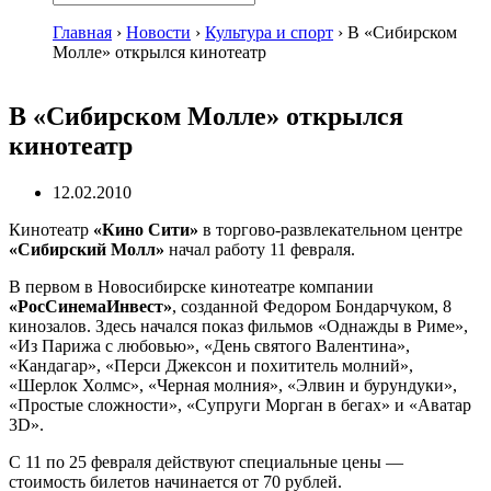
Главная
›
Новости
›
Культура и спорт
›
В «Сибирском
Молле» открылся кинотеатр
В «Сибирском Молле» открылся
кинотеатр
12.02.2010
Кинотеатр
«Кино Сити»
в
торгово-развлекательном
центре
«Сибирский Молл»
начал работу 11 февраля.
В первом в Новосибирске кинотеатре компании
«РосСинемаИнвест»
, созданной Федором Бондарчуком, 8
кинозалов. Здесь начался показ фильмов «Однажды в Риме»,
«Из Парижа с любовью», «День святого Валентина»,
«Кандагар», «Перси Джексон и похититель молний»,
«Шерлок Холмс», «Черная молния», «Элвин и бурундуки»,
«Простые сложности», «Супруги Морган в бегах» и «Аватар
3D».
С 11 по 25 февраля действуют специальные цены —
стоимость билетов начинается от 70 рублей.