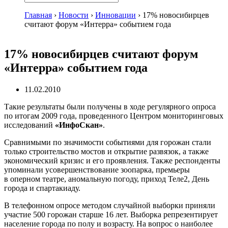
Главная
›
Новости
›
Инновации
›
17% новосибирцев
считают форум «Интерра» событием года
17% новосибирцев считают форум
«Интерра» событием года
11.02.2010
Такие результаты были получены в ходе регулярного опроса
по итогам 2009 года, проведенного Центром мониторинговых
исследований
«ИнфоСкан»
.
Сравнимыми по значимости событиями для горожан стали
только строительство мостов и открытие развязок, а также
экономический кризис и его проявления. Также респонденты
упоминали усовершенствование зоопарка, премьеры
в оперном театре, аномальную погоду, приход Теле2, День
города и спартакиаду.
В телефонном опросе методом случайной выборки приняли
участие 500 горожан старше 16 лет. Выборка репрезентирует
население города по полу и возрасту. На вопрос о наиболее