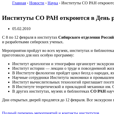
Главная
›
Новости
›
Наука
›
Институты СО РАН откроются
Институты СО РАН откроются в День р
05.02.2010
С 8 по 12 февраля в институтах
Сибирского отделения Россий
и разработками сибирских ученых.
Мероприятия пройдут во всех музеях, институтах и библиотек
приготовило для них особую программу:
Институт археологии и этнографии организует экскурсии
Институт истории — лекции о труде и повседневной жи
В Институте филологии пройдет цикл бесед о народах, я
Научные сотрудники Института экономики и промышленн
Институт вычислительных технологий приглашает посет
В Институте теоретической и прикладной механики им.
В других институтах, музеях и библиотеках
СО РАН
науч
Дни открытых дверей продлятся до 12 февраля. Все экскурсии 
Полный перечень мероприятий и контакты институтов