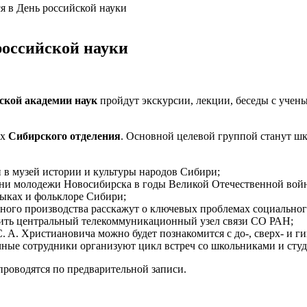
 в День российской науки
оссийской науки
ской академии наук
пройдут экскурсии, лекции, беседы с уче
ах
Сибирского отделения
. Основной целевой группой станут ш
 в музей истории и культуры народов Сибири;
зни молодежи Новосибирска в годы Великой Отечественной вой
зыках и фольклоре Сибири;
ого производства расскажут о ключевых проблемах социальног
ить центральный телекоммуникационный узел связи СО РАН;
С. А. Христиановича
можно будет познакомится с до-, сверх- и 
ные сотрудники организуют цикл встреч со школьниками и студ
проводятся по предварительной записи.