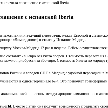
аключила соглашение с испанской Iberia
ашение с испанской Iberia
 авиакомпания и ведущий перевозчик между Европой и Латинск
эропорт «Домодедово») в столицу Испании Мадрид.
аршруту
Москва-Мадрид
12 раз в неделю. Рейсы осуществляются 
но составит 240 евро без учета сборов. Стоимость перелета из
С
ска можно приобрести за 360 евро. Стоимость билета по маршру
ионов России и городов СНГ в Мадрид с удобной пересадкой в М
уживаются в одном терминале № 4. Это позволяет трансферны
с авиакомпанией — членом международного авиационного алья
eworld
. Вместе с этим она получит возможность предлагать св