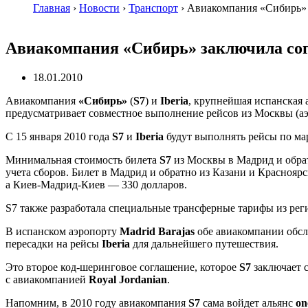
Главная
›
Новости
›
Транспорт
›
Авиакомпания «Сибирь» з
Авиакомпания «Сибирь» заключила согл
18.01.2010
Авиакомпания
«Сибирь»
(
S7
) и
Iberia
, крупнейшая испанская
предусматривает совместное выполнение рейсов из Москвы (а
С 15 января 2010 года
S7
и
Iberia
будут выполнять рейсы по м
Минимальная стоимость билета
S7
из Москвы в Мадрид и обрат
учета сборов. Билет в Мадрид и обратно из Казани и Краснояр
а
Киев-Мадрид-Киев
— 330 долларов.
S7 также разработала специальные трансферные тарифы из рег
В испанском аэропорту
Madrid Barajas
обе авиакомпании обсл
пересадки на рейсы
Iberia
для дальнейшего путешествия.
Это второе
код-шеринговое
соглашение, которое
S7
заключает 
с авиакомпанией
Royal Jordanian
.
Напомним, в 2010 году авиакомпания
S7
сама войдет альянс
on