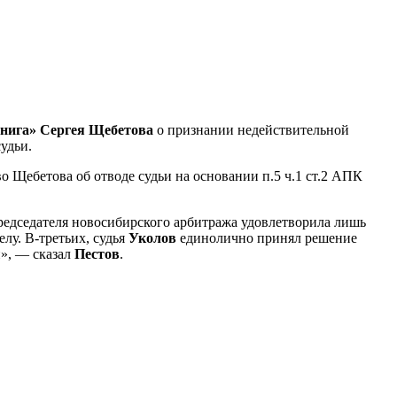
нига»
Сергея Щебетова
о признании недействительной
удьи.
во Щебетова об отводе судьи на основании п.5 ч.1 ст.2 АПК
мпредседателя новосибирского арбитража удовлетворила лишь
елу.
В-третьих
, судья
Уколов
единолично принял решение
й», — сказал
Пестов
.