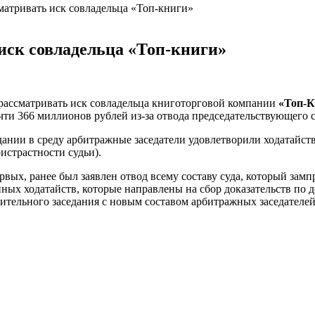
сматривать иск совладельца «Топ-книги»
 иск совладельца «Топ-книги»
 рассматривать иск совладельца книготорговой компании
«Топ-К
очти 366 миллионов рублей
из-за
отвода председательствующего с
едании в среду арбитражные заседатели удовлетворили ходатайст
истрастности судьи).
ервых
, ранее был заявлен отвод всему составу суда, который за
енных ходатайств, которые направлены на сбор доказательств по д
рительного заседания с новым составом арбитражных заседателе