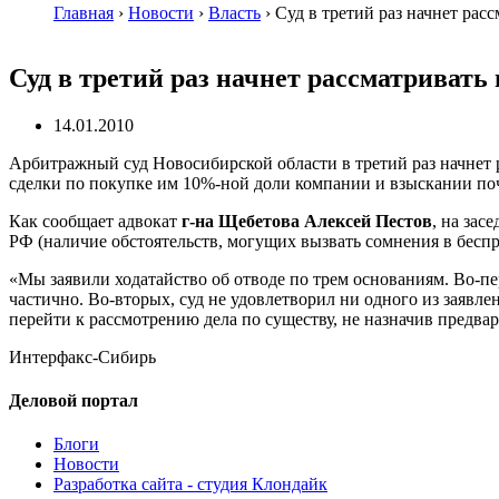
Главная
›
Новости
›
Власть
›
Суд в третий раз начнет рас
Суд в третий раз начнет рассматривать
14.01.2010
Арбитражный суд Новосибирской области в третий раз начнет
сделки по покупке им 10%-ной доли компании и взыскании п
Как сообщает адвокат
г-на
Щебетова Алексей Пестов
, на зас
РФ (наличие обстоятельств, могущих вызвать сомнения в беспр
«Мы заявили ходатайство об отводе по трем основаниям.
Во-п
частично.
Во-вторых
, суд не удовлетворил ни одного из заявл
перейти к рассмотрению дела по существу, не назначив предва
Интерфакс-Сибирь
Деловой портал
Блоги
Новости
Разработка сайта - студия Клондайк