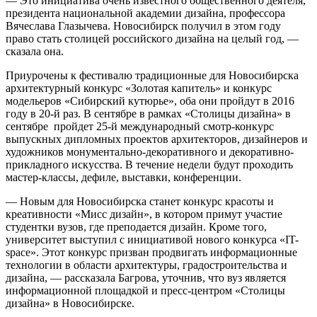
— Это инициатива очень известного общественного деятеля,
президента национальной академии дизайна, профессора
Вячеслава Глазычева. Новосибирск получил в этом году
право стать столицей российского дизайна на целый год, —
сказала она.
Приурочены к фестивалю традиционные для Новосибирска
архитектурный конкурс «Золотая капитель» и конкурс
модельеров «Сибирский кутюрье», оба они пройдут в 2016
году в 20-й раз. В сентябре в рамках «Столицы дизайна» в
сентябре пройдет 25-й международный смотр-конкурс
выпускных дипломных проектов архитекторов, дизайнеров и
художников монументально-декоративного и декоративно-
прикладного искусства. В течение недели будут проходить
мастер-классы, дефиле, выставки, конференции.
— Новым для Новосибирска станет конкурс красоты и
креативности «Мисс дизайн», в котором примут участие
студентки вузов, где преподается дизайн. Кроме того,
университет выступил с инициативой нового конкурса «IT-
space». Этот конкурс призван продвигать информационные
технологии в области архитектуры, градостроительства и
дизайна, — рассказала Багрова, уточнив, что вуз является
информационной площадкой и пресс-центром «Столицы
дизайна» в Новосибирске.