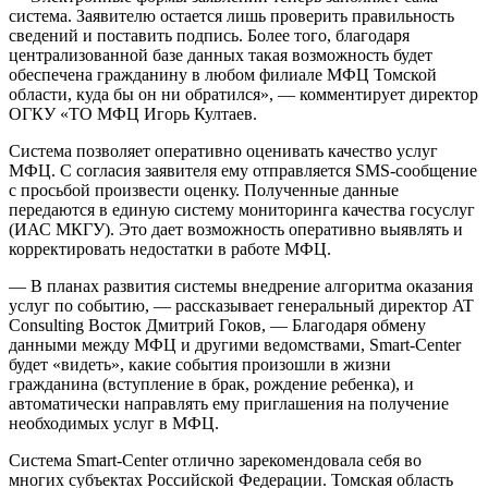
система. Заявителю остается лишь проверить правильность
сведений и поставить подпись. Более того, благодаря
централизованной базе данных такая возможность будет
обеспечена гражданину в любом филиале МФЦ Томской
области, куда бы он ни обратился», — комментирует директор
ОГКУ «ТО МФЦ Игорь Култаев.
Система позволяет оперативно оценивать качество услуг
МФЦ. С согласия заявителя ему отправляется SMS-сообщение
с просьбой произвести оценку. Полученные данные
передаются в единую систему мониторинга качества госуслуг
(ИАС МКГУ). Это дает возможность оперативно выявлять и
корректировать недостатки в работе МФЦ.
— В планах развития системы внедрение алгоритма оказания
услуг по событию, — рассказывает генеральный директор AT
Consulting Восток Дмитрий Гоков, — Благодаря обмену
данными между МФЦ и другими ведомствами, Smart-Center
будет «видеть», какие события произошли в жизни
гражданина (вступление в брак, рождение ребенка), и
автоматически направлять ему приглашения на получение
необходимых услуг в МФЦ.
Система Smart-Center отлично зарекомендовала себя во
многих субъектах Российской Федерации. Томская область