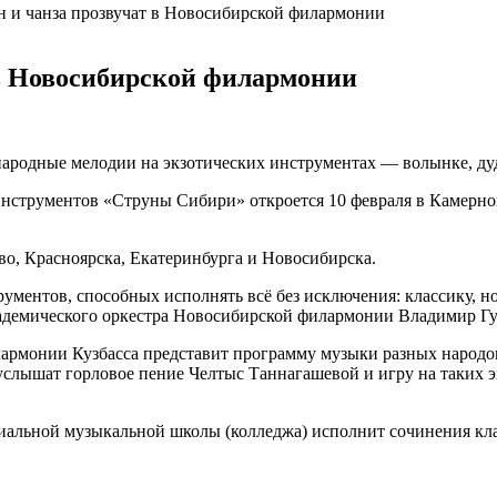
н и чанза прозвучат в Новосибирской филармонии
 в Новосибирской филармонии
народные мелодии на экзотических инструментах — волынке, дуду
инструментов «Струны Сибири» откроется 10 февраля в Камерно
ово, Красноярска, Екатеринбурга и Новосибирска.
ентов, способных исполнять всё без исключения: классику, но
адемического оркестра Новосибирской филармонии Владимир Гу
рмонии Кузбасса представит программу музыки разных народов.
слышат горловое пение Челтыс Таннагашевой и игру на таких э
альной музыкальной школы (колледжа) исполнит сочинения клас