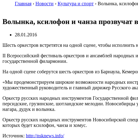
Главная
›
Новости
›
Культура и спорт
›
Волынка, ксилофо
Волынка, ксилофон и чанза прозвучат
28.01.2016
Шесть оркестров встретятся на одной сцене, чтобы исполнить 
II Всероссийский фестиваль оркестров и ансамблей народных 
государственной филармонии.
На одной сцене соберутся шесть оркестров из Барнаула, Кемер
«Мы продемонстрируем широкие возможности народных инструм
художественный руководитель и главный дирижер Русского ак
Оркестр русских народных инструментов Государственной фила
персидские, грузинские, шотландские мелодии. Новосибирцы у
нагара, дудук и волынка.
Оркестр русских народных инструментов Новосибирской специ
которых будет ксилофон, чанза и хомус.
Источник:
http://nsknews.info/