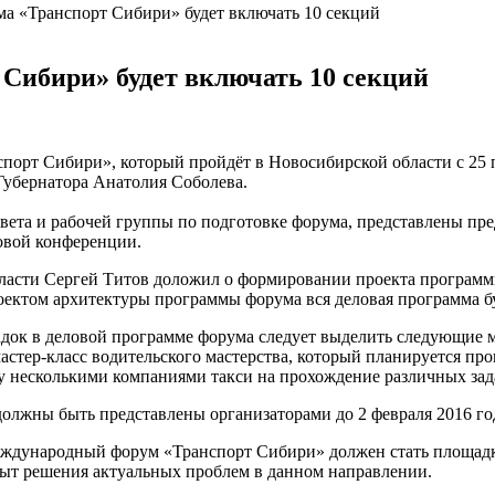
а «Транспорт Сибири» будет включать 10 секций
Сибири» будет включать 10 секций
рт Сибири», который пройдёт в Новосибирской области с 25 по 
 Губернатора Анатолия Соболева.
овета и рабочей группы по подготовке форума, представлены п
овой конференции.
бласти Сергей Титов доложил о формировании проекта програм
ектом архитектуры программы форума вся деловая программа бу
ок в деловой программе форума следует выделить следующие ме
мастер-класс водительского мастерства, который планируется п
 несколькими компаниями такси на прохождение различных зада
олжны быть представлены организаторами до 2 февраля 2016 го
еждународный форум «Транспорт Сибири» должен стать площадк
пыт решения актуальных проблем в данном направлении.