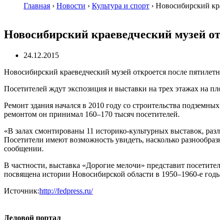
Главная
›
Новости
›
Культура и спорт
›
Новосибирский кра
Новосибирский краеведческий музей о
24.12.2015
Новосибирский краеведческий музей откроется после пятилетне
Посетителей ждут экспозиция и выставки на трех этажах на п
Ремонт здания начался в 2010 году со строительства подземны
ремонтом он принимал 160–170 тысяч посетителей.
«В залах смонтированы 11 историко-культурных выставок, разл
Посетители имеют возможность увидеть, насколько разнообразн
сообщении.
В частности, выставка «Дорогие мелочи» представит посетит
посвящена истории Новосибирской области в 1950–1960-е годы
Источник:
http://fedpress.ru/
Деловой портал