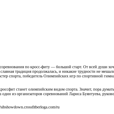
ревнования по кросс-фиту — большой старт. От всей души хочу
а славная традиция продолжалась, и никакие трудности не меша
тер спорта, победитель Олимпийских игр по спортивной гимнас
, кроссфит станет олимпийским видом спорта. Значит, пора дума
 один из организаторов соревнований Лариса Буянтуева, руково
ibshowdown.crossfitberloga.com/ru