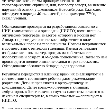
«В течение пяти лет мы проводим бесплатный
топографический скрининг, или, попросту говоря, выявление
нарушений осанки у школьников Новосибирска. Ежегодно
обследуется порядка 40 тыс. детей, или примерно 77%», —
сказал ученый.
Обследование проводится на разработанном совместно с
НИИ травматологии и ортопедии (НИИТО) компьютерно-
оптическом топографе, аналогов которому в России нет.
Аппарат проецирует оптическое изображение в виде
вертикальных полос на тело пациента. Полосы искривляются
в соответствии с рельефом туловища. Камера отправляет
изображение в компьютер, программа «обсчитывает»
изображение и создает 3D-модель позвоночника. Затем по ней
производится полное описание осанки в трех плоскостях.
Обследование абсолютно безвредно для здоровья.
Результаты передаются в клинику, врачи их анализируют и в
соответствии с состоянием ребенка дают рекомендации
родителям. Дети направляются к врачу-ортопеду на
консультацию. Далее возможно лечение в клиниках
амбулаторно, в более тяжелых случаях пациенты остаются на
лечение в специнтернате, в самых тяжелых — оперируют в
НИИТО.
За пять лет программа скрининга позволила решить проблему