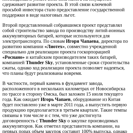
сдерживает развитие проекта. В этой связи ключевой
просьбой инвестора стало предоставление государственной
поддержки в виде налоговых льгот.
Второй представленный собравшимся проект представлял
собой строительство завода по производству литий-ионных
аккумуляторных батарей, которые используются для
электротранспорта. По словам
Игоря Чапаева
, директора по
развитию компании
«Лиотех»
, совместно учрежденной
специально для реализации проекта госкорпорацией
«Роснано»
и китайским производителем таких батарей,
компанией
Thunder Sky
, установленные сроки строительства
сжаты, однако ход реализации проекта позволяет надеяться,
что планы будут реализованы вовремя.
В частности, первый камень в фундамент завода,
расположенного в нескольких километрах от Новосибирска
по трассе в сторону Омска, был заложен 15 июля текущего
года. Как ожидает
Игорь Чапаев
, оборудование из Китая
будет поставлено уже в марте 2011 года, а выпустить первую
продукцию предполагается в третьем квартале. Такие темпы
связаны в том числе и с тем, что уже достигнута
договоренность с
Thunder Sky
о закупке производимых
аккумуляторов. Как отметил представитель компании, на
первых порах объем закупок составит 100% выпуска, однако