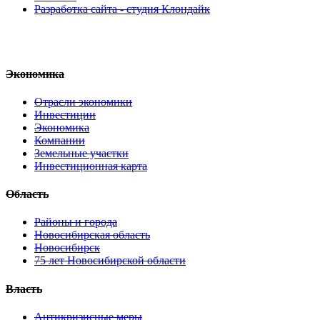
Разработка сайта - студия Клондайк
Экономика
Отрасли экономики
Инвестиции
Экономика
Компании
Земельные участки
Инвестиционная карта
Область
Районы и города
Новосибирская область
Новосибирск
75 лет Новосибирской области
Власть
Антикризисные меры