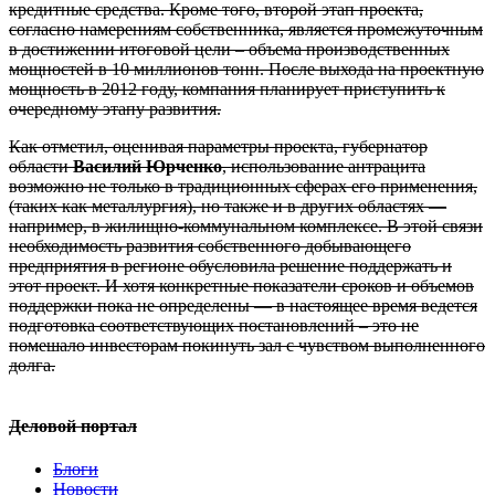
кредитные средства. Кроме того, второй этап проекта,
согласно намерениям собственника, является промежуточным
в достижении итоговой цели – объема производственных
мощностей в 10 миллионов тонн. После выхода на проектную
мощность в 2012 году, компания планирует приступить к
очередному этапу развития.
Как отметил, оценивая параметры проекта, губернатор
области
Василий Юрченко
, использование антрацита
возможно не только в традиционных сферах его применения,
(таких как металлургия), но также и в других областях —
например, в жилищно-коммунальном комплексе. В этой связи
необходимость развития собственного добывающего
предприятия в регионе обусловила решение поддержать и
этот проект. И хотя конкретные показатели сроков и объемов
поддержки пока не определены — в настоящее время ведется
подготовка соответствующих постановлений – это не
помешало инвесторам покинуть зал с чувством выполненного
долга.
Деловой портал
Блоги
Новости