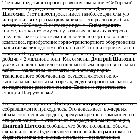
Третьим представил проект развития компании
«Сибирский
антрацит» председатель совета директоров
Дмитрий
Шатохин
. Этот инвестпроект имеет наиболее длительную
историю из всех рассматривавшихся – его реализация была
начата в 2006 году. В настоящее время
«Сибантрацит»
приступает ко второму этапу развития, в рамках которого
предполагается строительство дробильно-сортировочного
комплекса, приобретение горно-транспортного оборудования,
развитие железнодорожной станции Евсино и строительство
станции Погрузочная-2, а также развитие разрезов до объемов
добычи 4,2 миллиона тонн. Как отметил
Дмитрий Шатохин
,
уже выполнен практически полный объем подготовительных
работ — заключены контракты на поставку горно-
транспортного оборудования, осуществляются горно-
капитальные работы на разрезах, ведутся проектные работы
по подготовке развития станции Евсино и строительства
станции Погрузочная-2.
В серьезности проекта
«Сибирского антрацита»
сомневаться
собравшимся не приходилось. Это доказывает, во-первых,
объем собственных средств, предусмотренных компанией на
его реализацию – в отличие от предыдущих выступающих,
Дмитрий Шатохин
сообщил, что более половины объема
финансирования будет осуществлено
«Сибантрацитом»
из
бюджета компании, и лишь остальное – привлеченные