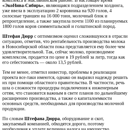
комплекса в Маслянинском районе. В настоящее время
«ЭкоНива-Сибирь»
, являющаяся подразделением холдинга,
уже ввела в эксплуатацию 2 коровника на 920 голов, 4
силосные траншеи на 16 000 тонн, молочный блок и
репроотделение, а также закупила почти 1100 из планируемых
1800 голов коров симментальской и голштинской пород.
Штефан Дюрр
с оптимизмом оценил сложившуюся в отрасли
ситуацию, отметив, что рентабельность производства молока
в Новосибирской области пока представляется ему более чем
удовлетворительной. Так, сейчас молоко, производимое
комплексом, продается по цене в 19 рублей за литр, тогда как
его себестоимость — около 13,5 рублей.
Тем не менее, отметил инвестор, проблемы в реализации
проекта все-таки имеются, однако он выразил надежду решить
их при помощи областного правительства. В частности, речь
шла о сложности процедуры подключения к инженерным
сетям, что становится важным в свете планов по дальнейшему
расширению производства, а также о капиталоемкости
основных средств, необходимых для производства молочной
продукции.
По словам
Штефана Дюрра
, оборудование и скот,
закупаемый компанией, обходятся дорого, поэтому
необходимая к уплате величина налога на имущество