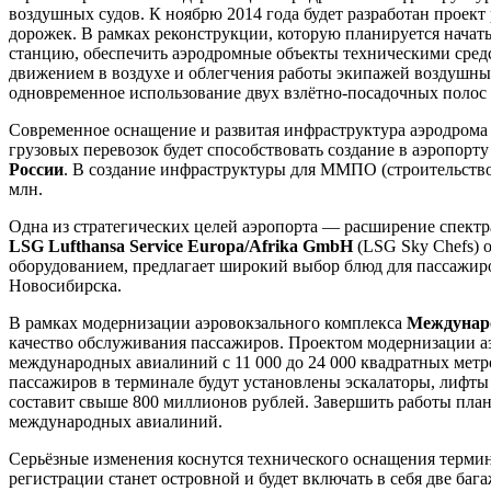
воздушных судов. К ноябрю 2014 года будет разработан проек
дорожек. В рамках реконструкции, которую планируется начать
станцию, обеспечить аэродромные объекты техническими средс
движением в воздухе и облегчения работы экипажей воздушных
одновременное использование двух взлётно-посадочных полос
Современное оснащение и развитая инфраструктура аэродрома
грузовых перевозок будет способствовать создание в аэропорту
России
. В создание инфраструктуры для ММПО (строительство
млн.
Одна из стратегических целей аэропорта — расширение спектр
LSG Lufthansa Service Europa/Afrika GmbH
(LSG Sky Chefs) 
оборудованием, предлагает широкий выбор блюд для пассажир
Новосибирска.
В рамках модернизации аэровокзального комплекса
Междунар
качество обслуживания пассажиров. Проектом модернизации 
международных авиалиний с 11 000 до 24 000 квадратных метр
пассажиров в терминале будут установлены эскалаторы, лифты
составит свыше 800 миллионов рублей. Завершить работы плани
международных авиалиний.
Серьёзные изменения коснутся технического оснащения термин
регистрации станет островной и будет включать в себя две баг