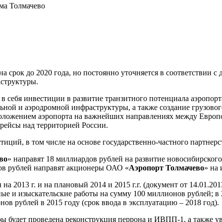
ма Толмачево
а срок до 2020 года, но постоянно уточняется в соответствии с
структуры.
 себя инвестиции в развитие транзитного потенциала аэропор
ной и аэродромной инфраструктуры, а также создание грузового
ложением аэропорта на важнейших направлениях между Европой
рейсы над территорией России.
тиций, в том числе на основе государственно-частного партнерс
во
» направят 18 миллиардов рублей на развитие новосибирского
дов рублей направят акционеры ОАО «
Аэропорт Толмачево
» на
2013 г. и на плановый 2014 и 2015 г.г. (документ от 14.01.20
ые и изыскательские работы на сумму 100 миллионов рублей; в 
в рублей в 2015 году (срок ввода в эксплуатацию – 2018 год).
ы будет проведена реконструкция перрона и ИВПП-1, а также у