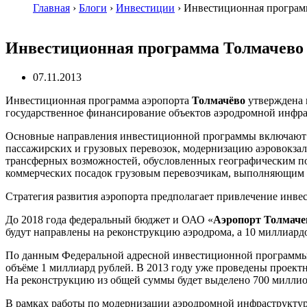
Главная
›
Блоги
›
Инвестиции
›
Инвестиционная програм
Инвестиционная программа Толмачево
07.11.2013
Инвестиционная программа аэропорта
Толмачёво
утверждена н
государственное финансирование объектов аэродромной инфра
Основные направления инвестиционной программы включают в
пассажирских и грузовых перевозок, модернизацию аэровокзаль
трансферных возможностей, обусловленных географическим по
коммерческих посадок грузовым перевозчикам, выполняющим 
Стратегия развития аэропорта предполагает привлечение инвес
До 2018 года федеральный бюджет и ОАО «
Аэропорт Толмаче
будут направлены на реконструкцию аэродрома, а 10 миллиар
По данным Федеральной адресной инвестиционной программы на 
объёме 1 миллиард рублей. В 2013 году уже проведены проектн
На реконструкцию из общей суммы будет выделено 700 миллионо
В рамках работы по модернизации аэродромной инфраструктур