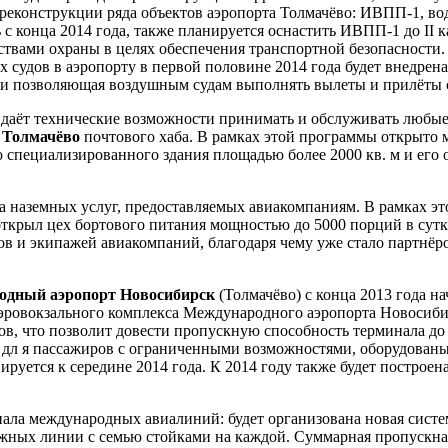
т реконструкции ряда объектов аэропорта Толмачёво: ИВПП-1, в
 с конца 2014 года, также планируется оснастить ИВПП-1 до II
твами охраны в целях обеспечения транспортной безопасности.
 судов в аэропорту в первой половине 2014 года будет внедрен
 и позволяющая воздушным судам выполнять вылеты и прилёты 
 даёт технические возможности принимать и обслуживать любы
Толмачёво
почтового хаба. В рамках этой программы открыто
 специализированного здания площадью более 2000 кв. м и его
а наземных услуг, предоставляемых авиакомпаниям. В рамках это
открыл цех бортового питания мощностью до 5000 порций в су
ов и экипажей авиакомпаний, благодаря чему уже стало партн
одный аэропорт Новосибирск
(Толмачёво) с конца 2013 года н
аэровокзального комплекса Международного аэропорта Новосиб
ов, что позволит довести пропускную способность терминала д
 дл я пассажиров с ограниченными возможностями, оборудованы
руется к середине 2014 года. К 2014 году также будет построе
ала международных авиалиний: будет организована новая систем
ажных линии с семью стойками на каждой. Суммарная пропускная 