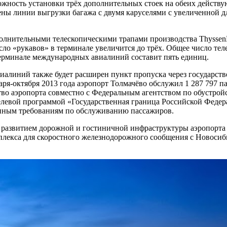
жность установки трёх дополнительных стоек на обеих действую
лены линии выгрузки багажа с двумя каруселями с увеличенной
нительными телескопическими трапами производства ThyssenKru
сло «рукавов» в терминале увеличится до трёх. Общее число тел
ерминале международных авиалиний составит пять единиц.
иалиний также будет расширен пункт пропуска через государст
января-октября 2013 года аэропорт Толмачёво обслужил 1 287 79
ство аэропорта совместно с Федеральным агентством по обустро
левой программой «Государственная граница Российской Федера
менным требованиям по обслуживанию пассажиров.
 развитием дорожной и гостиничной инфраструктуры аэропорта
мплекса для скоростного железнодорожного сообщения с Новоси